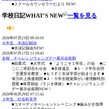
■スクールカウンセラーだより NEW!
学校日記
WHAT'S NEW
2026年07月23日 09:10:10
６年生 水泳記録会
■水泳記録会NEW!
2026年07月17日 11:19:45
全校 チャレンジウェンズデー展示会前期
■始業式 ■入学式 ■「ようこそ１年生」の会 ■に
こにこ班顔合わせ会 ■全校遠足 ■１・２年生合同
「交通安全教室」 ■もうすぐ水泳学習が始まります ■
体力向上推進期間 ■４・５年生聴覚障がい者理解特別
授業 ■体育朝会（ラジオ体操） ■チャレンジウェンズ
デー展示会前期NEW！
2026年06月29日 07:11:42
３年生 社会科見学
■コオーディネーショントレーニング ■歯みがき指導