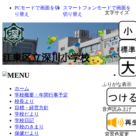
PCモードで画面を切
スマートフォンモードで画面を
文字サイズ
り替え
切り替え
江東区立深川小学校
ふりがな表示
ホーム
学校概要・年間行事予定
校長より
目標・経営方針
音声読み上げ
学校だより
学校日記
学校のきまり
保健だより
背景色変更