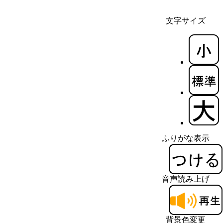
文字サイズ
ふりがな表示
音声読み上げ
背景色変更