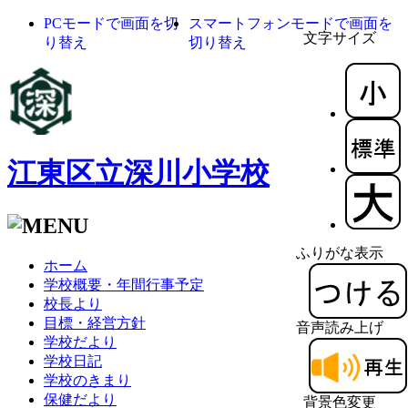
PCモードで画面を切
スマートフォンモードで画面を
文字サイズ
り替え
切り替え
江東区立深川小学校
ふりがな表示
ホーム
学校概要・年間行事予定
校長より
目標・経営方針
音声読み上げ
学校だより
学校日記
学校のきまり
保健だより
背景色変更