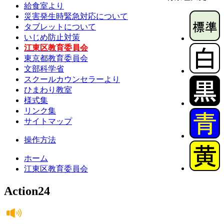
給食室より
災害発生時緊急対応について
タブレットについて
いじめ防止対策
江東区教育委員会
東京都教育委員会
文部科学省
スクールカウンセラーより
ひまわり教室
様式集
リンク集
サイトマップ
操作方法
ホーム
江東区教育委員会
Action24